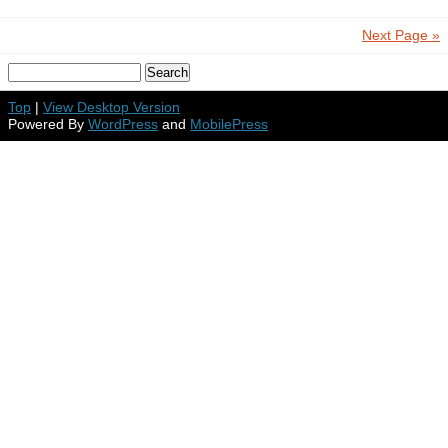
Next Page »
Top
|
View Desktop Version
Powered By
WordPress
and
MobilePress